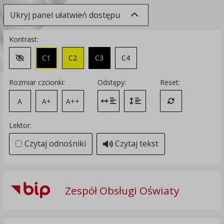
Ukryj panel ułatwień dostępu
Kontrast:
C1
C2
C3
C4
Zmień kontrast na domyślny
Rozmiar czcionki:
Odstępy:
Reset:
A
A+
A++
Zmień odstęp między literami
Zmień interlinię i margines
Przywróć ustawi
Lektor:
Czytaj odnośniki
Czytaj tekst
Zespół Obsługi Oświaty