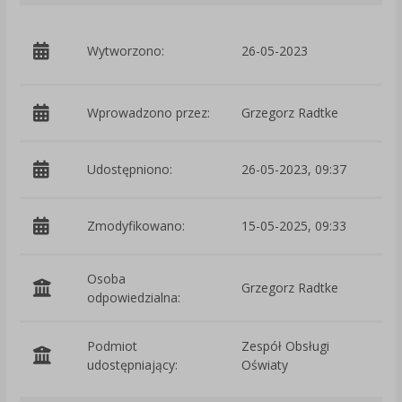
p
Wytworzono:
26-05-2023
-
Wprowadzono przez:
Grzegorz Radtke
Udostępniono:
26-05-2023, 09:37
Zmodyfikowano:
15-05-2025, 09:33
p
Osoba
Grzegorz Radtke
odpowiedzialna:
Podmiot
Zespół Obsługi
O
udostępniający:
Oświaty