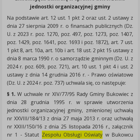
jednostki organizacyjnej gminy
Na podstawie art. 12 ust. 1 pkt 2 oraz ust. 2 ustawy z
dnia 27 sierpnia 2009 r. o finansach publicznych (Dz.
U. z 2023 r. poz. 1270, poz. 497, poz. 1273, poz. 1407,
poz. 1429, poz. 1641, poz. 1693 i poz. 1872), art. 7 ust.
1 pkt 8, art. 10a, art. 10b i art. 18 ust. 2 pkt 15 ustawy z
dnia 8 marca 1990 r. o samorządzie gminnym (Dz. U. z
2024 r. poz. 609, poz. 721), art. 10 ust. 1 pkt 4 i ust. 2
ustawy z dnia 14 grudnia 2016 r. - Prawo oświatowe
(Dz. U. z 2024 r. poz. 737) uchwala się, co następuje:
§ 1.
W uchwale nr XIV/77/95 Rady Gminy Bukowiec z
dnia 28 grudnia 1995 r. w sprawie utworzenia
jednostki organizacyjnej gminy, zmienionej uchwałą
nr XXVIII/184/13 z dnia 27 maja 2013 r. oraz uchwałą
nr XXIII/150/16 z dnia 25 listopada 2016 r., załącznik
nr 1 - Statut
Zespołu Obsługi Oświaty
w Bukowcu