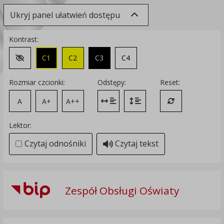
Ukryj panel ułatwień dostępu
Kontrast:
C1
C2
C3
C4
Zmień kontrast na domyślny
Rozmiar czcionki:
Odstępy:
Reset:
A
A+
A++
Zmień odstęp między literami
Zmień interlinię i margines
Przywróć ustawi
Lektor:
Czytaj odnośniki
Czytaj tekst
Zespół Obsługi Oświaty