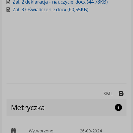
Zał. 2 deklaracja - nauczyciel.docx (44,78KB)
Zał. 3 Oświadczenie.docx (60,55KB)
Druk
XML
Metryczka
p
Wytworzono:
26-09-2024