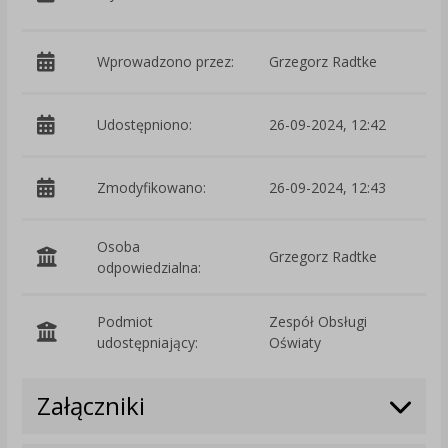
D
Wprowadzono przez:
Grzegorz Radtke
Udostępniono:
26-09-2024, 12:42
Zmodyfikowano:
26-09-2024, 12:43
p
Osoba
Grzegorz Radtke
odpowiedzialna:
Podmiot
Zespół Obsługi
O
udostępniający:
Oświaty
Załączniki