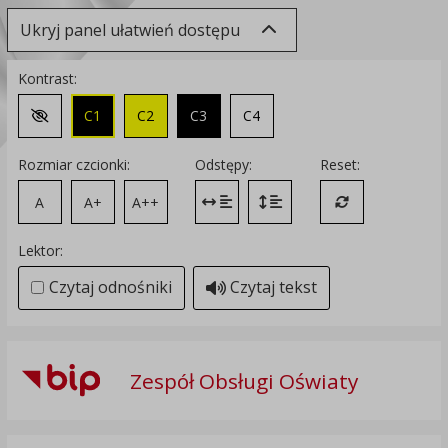
Ukryj panel ułatwień dostępu
Kontrast:
C1
C2
C3
C4
Zmień kontrast na domyślny
Rozmiar czcionki:
Odstępy:
Reset:
A
A+
A++
Zmień odstęp między literami
Zmień interlinię i margines
Przywróć ustawi
Lektor:
Czytaj odnośniki
Czytaj tekst
Zespół Obsługi Oświaty