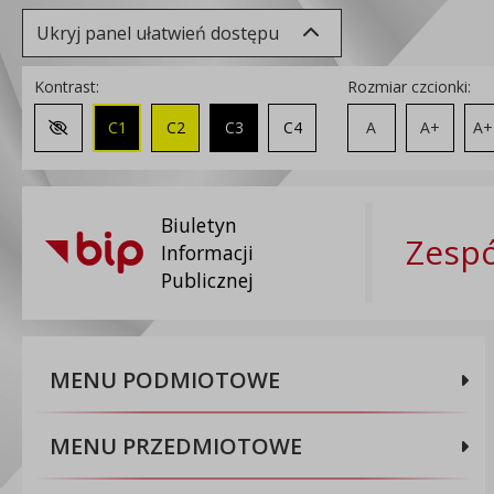
Ukryj panel ułatwień dostępu
Kontrast:
Rozmiar czcionki:
C1
C2
C3
C4
A
A+
A+
Zmień kontrast na domyślny
Biuletyn
Zespó
Informacji
Publicznej
MENU PODMIOTOWE
MENU PRZEDMIOTOWE