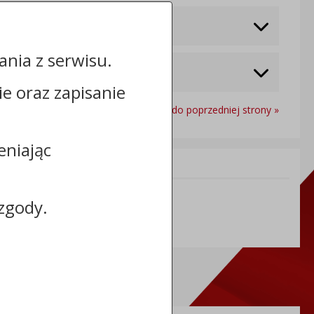
nia z serwisu.
cie oraz zapisanie
Powrót do poprzedniej strony »
eniając
Informacje dodatkowe:
REGON: 001113278
zgody.