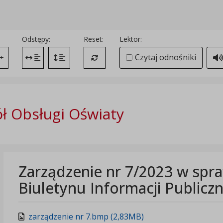
Odstępy:
Reset:
Lektor:
Czytaj odnośniki
+
Zmień odstęp między literami
Zmień interlinię i margines między paragrafami
Przywróć ustawienia domyślne
ł Obsługi Oświaty
Zarządzenie nr 7/2023 w spr
Biuletynu Informacji Publiczn
zarządzenie nr 7.bmp (2,83MB)