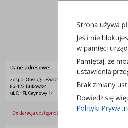
Strona używa pl
Jeśli nie blokuje
w pamięci urząd
Pamiętaj, że mo
Dane adresowe:
ustawienia prze
Zespół Obsługi Oświaty
Brak zmiany ust
86-122 Bukowiec
ul. Dr Fl. Ceynowy 14
Dowiedz się wię
Polityki Prywatn
Deklaracja dostępności
Polityka prywatności