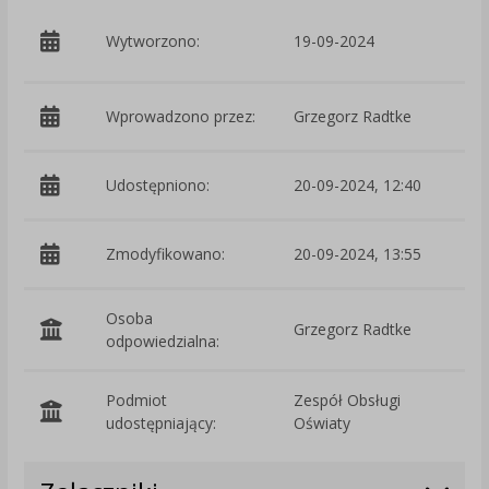
p
Wytworzono:
19-09-2024
D
Wprowadzono przez:
Grzegorz Radtke
Udostępniono:
20-09-2024, 12:40
Zmodyfikowano:
20-09-2024, 13:55
p
Osoba
Grzegorz Radtke
odpowiedzialna:
Podmiot
Zespół Obsługi
O
udostępniający:
Oświaty