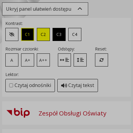
Ukryj panel ułatwień dostępu
Kontrast:
C1
C2
C3
C4
Zmień kontrast na domyślny
Rozmiar czcionki:
Odstępy:
Reset:
A
A+
A++
Zmień odstęp między literami
Zmień interlinię i margines
Przywróć ustawi
Lektor:
Czytaj odnośniki
Czytaj tekst
Zespół Obsługi Oświaty