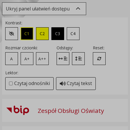
Ukryj panel ułatwień dostępu
Kontrast:
C1
C2
C3
C4
Zmień kontrast na domyślny
Rozmiar czcionki:
Odstępy:
Reset:
A
A+
A++
Zmień odstęp między literami
Zmień interlinię i margines
Przywróć ustawi
Lektor:
Czytaj odnośniki
Czytaj tekst
Zespół Obsługi Oświaty