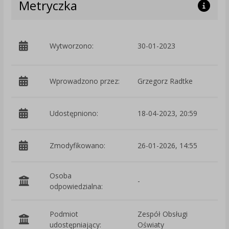
Metryczka
p
Wytworzono:
30-01-2023
W
Wprowadzono przez:
Grzegorz Radtke
Udostępniono:
18-04-2023, 20:59
Zmodyfikowano:
26-01-2026, 14:55
p
Osoba
-
odpowiedzialna:
Podmiot
Zespół Obsługi
O
udostępniający:
Oświaty