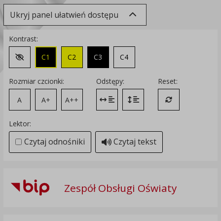
Ukryj panel ułatwień dostępu
Kontrast:
C1
C2
C3
C4
Zmień kontrast na domyślny
Rozmiar czcionki:
Odstępy:
Reset:
A
A+
A++
Zmień odstęp między literami
Zmień interlinię i margines
Przywróć ustawi
Lektor:
Czytaj odnośniki
Czytaj tekst
Zespół Obsługi Oświaty