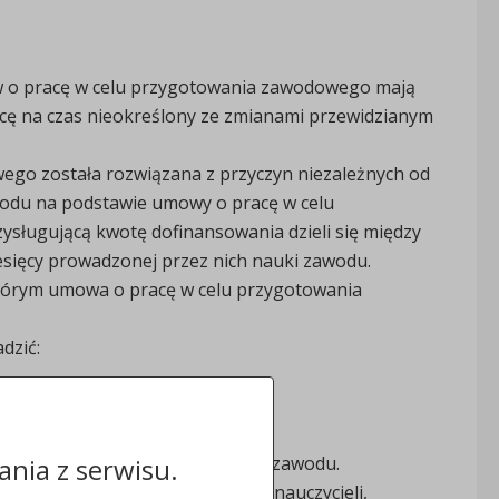
ów o pracę w celu przygotowania zawodowego mają
cę na czas nieokreślony ze zmianami przewidzianym
ego została rozwiązana z przyczyn niezależnych od
wodu na podstawie umowy o pracę w celu
ługującą kwotę dofinansowania dzieli się między
esięcy prowadzonej przez nich nauki zawodu.
którym umowa o pracę w celu przygotowania
dzić:
,
 instruktorów praktycznej nauki zawodu.
nia z serwisu.
siadać kwalifikacje wymagane od nauczycieli,