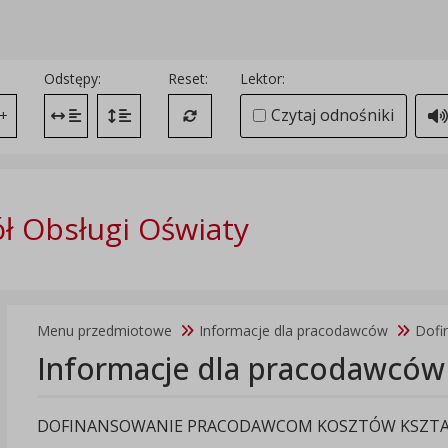
Odstępy:
Reset:
Lektor:
Czytaj odnośniki
+
Zmień odstęp między literami
Zmień interlinię i margines między paragrafami
Przywróć ustawienia domyślne
ł Obsługi Oświaty
Menu przedmiotowe
Informacje dla pracodawców
Dofi
Informacje dla pracodawców
DOFINANSOWANIE PRACODAWCOM KOSZTÓW KSZTA