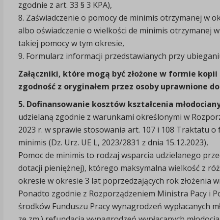
zgodnie z art. 33 § 3 KPA),
8. Zaświadczenie o pomocy de minimis otrzymanej w ok
albo oświadczenie o wielkości de minimis otrzymanej w
takiej pomocy w tym okresie,
9. Formularz informacji przedstawianych przy ubiegani
Załączniki, które mogą być złożone w formie kopi
zgodność z oryginałem przez osoby uprawnione d
5. Dofinansowanie kosztów kształcenia młodocia
udzielaną zgodnie z warunkami określonymi w Rozporz
2023 r. w sprawie stosowania art. 107 i 108 Traktatu 
minimis (Dz. Urz. UE L, 2023/2831 z dnia 15.12.2023),
Pomoc de minimis to rodzaj wsparcia udzielanego prze
dotacji pieniężnej), którego maksymalna wielkość z ró
okresie w okresie 3 lat poprzedzających rok złożenia w
Ponadto zgodnie z Rozporządzeniem Ministra Pacy i Po
środków Funduszu Pracy wynagrodzeń wypłacanych młod
ze zm.) refundacja wynagrodzeń wypłacanych młodoci