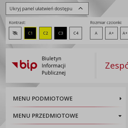
Ukryj panel ułatwień dostępu
Kontrast:
Rozmiar czcionki:
C1
C2
C3
C4
A
A+
A+
Zmień kontrast na domyślny
Biuletyn
Zespó
Informacji
Publicznej
MENU PODMIOTOWE
MENU PRZEDMIOTOWE