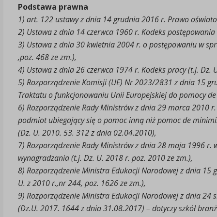
Podstawa prawna
1) art. 122 ustawy z dnia 14 grudnia 2016 r. Prawo oświatowe
2) Ustawa z dnia 14 czerwca 1960 r. Kodeks postępowania adm
3) Ustawa z dnia 30 kwietnia 2004 r. o postępowaniu w spr
,poz. 468 ze zm.),
4) Ustawa z dnia 26 czerwca 1974 r. Kodeks pracy (t.j. Dz. U
5) Rozporządzenie Komisji (UE) Nr 2023/2831 z dnia 15 gru
Traktatu o funkcjonowaniu Unii Europejskiej do pomocy de 
6) Rozporządzenie Rady Ministrów z dnia 29 marca 2010 r.
podmiot ubiegający się o pomoc inną niż pomoc de minimis
(Dz. U. 2010. 53. 312 z dnia 02.04.2010),
7) Rozporządzenie Rady Ministrów z dnia 28 maja 1996 r.
wynagradzania (t.j. Dz. U. 2018 r. poz. 2010 ze zm.),
8) Rozporządzenie Ministra Edukacji Narodowej z dnia 15 g
U. z 2010 r.,nr 244, poz. 1626 ze zm.),
9) Rozporządzenie Ministra Edukacji Narodowej z dnia 24 s
(Dz.U. 2017. 1644 z dnia 31.08.2017) – dotyczy szkół bran