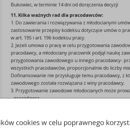
Bukowiec, w terminie 14 dni od doręczenia decyzji
11. Kilka ważnych rad dla pracodawców:
1. Do zawierania i rozwiązywania z młodocianymi um
zastosowanie przepisy kodeksu dotyczące umów o pra
w art. 195 i art. 196 kodeksu pracy.
2. Jeżeli umowa o pracę w celu przygotowania zawodow
pracodawcy, a młodociany pracownik podjął naukę za
przygotowania zawodowego u innego pracodawcy- przys
wszystkich pracodawców, proporcjonalnie do liczby mi
Dofinansowanie nie przysługuje temu pracodawcy, z 
zawodowego została rozwiązana z winy pracodawcy.
3. Przygotowanie zawodowe młodocianych może prowa
- pracodawca,
- osoba prowadząca zakład pracy w imieniu pracodawcy
- osoba zatrudniona u pracodawcy
pod warunkiem posiadania kwalifikacji wymaganych od
ików cookies w celu poprawnego korzysta
3.1. Instruktorzy praktycznej nauki zawodu powinni po