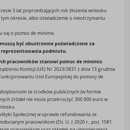
resie 3 lat poprzedzających rok złożenia wniosku
 tym okresie, albo oświadczenie o nieotrzymaniu
u się o pomoc de minimis.
i muszą być obustronnie poświadczone za
o reprezentowania podmiotu.
nych pracowników stanowi pomoc de minimis
ądzeniu Komisji (UE) Nr 2023/2831 z dnia 13 grudnia
o funkcjonowaniu Unii Europejskiej do pomocy de
dsiębiorcom ze środków publicznych (w formie
żnych źródeł nie może przekroczyć 300 000 euro w
niosku.
lityki Społecznej w sprawie refundowania ze
ocianym pracownikom (Dz. U. z 2020 r., poz. 1581
anym pracownikom oraz składek na ubezpieczenia