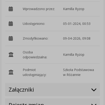
Wprowadzono przez:
Kamilla Ryzop
Udostępniono:
05-01-2024, 00:53
Zmodyfikowano:
09-04-2026, 09:08
p
Osoba
Kamilla Ryzop
odpowiedzialna:
Podmiot
Szkoła Podstawowa
O
udostępniający:
w Różannie
Załączniki
Rejestr zmian