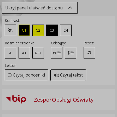
Ukryj panel ułatwień dostępu
Kontrast:
C1
C2
C3
C4
Zmień kontrast na domyślny
Rozmiar czcionki:
Odstępy:
Reset:
A
A+
A++
Zmień odstęp między literami
Zmień interlinię i margines
Przywróć ustawi
Lektor:
Czytaj odnośniki
Czytaj tekst
Zespół Obsługi Oświaty