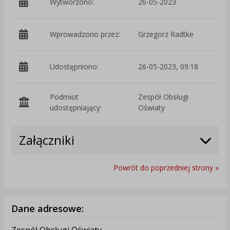
Wytworzono:
26-05-2023
p
Wprowadzono przez:
Grzegorz Radtke
Udostępniono:
26-05-2023, 09:18
Podmiot
Zespół Obsługi
O
udostępniający:
Oświaty
Załączniki
Powrót do poprzedniej strony »
Dane adresowe:
Zespół Obsługi Oświaty