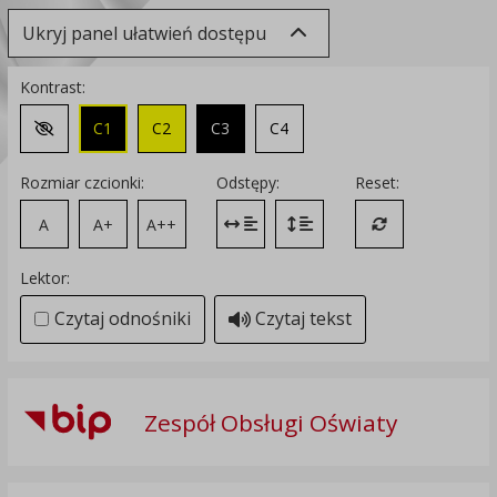
Ukryj panel ułatwień dostępu
Kontrast:
C1
C2
C3
C4
Zmień kontrast na domyślny
Rozmiar czcionki:
Odstępy:
Reset:
A
A+
A++
Zmień odstęp między literami
Zmień interlinię i margines
Przywróć ustawi
Lektor:
Czytaj odnośniki
Czytaj tekst
Zespół Obsługi Oświaty