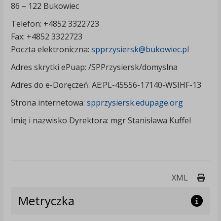
86 – 122 Bukowiec
Telefon: +4852 3322723
Fax: +4852 3322723
Poczta elektroniczna:
spprzysiersk@bukowiec.pl
Adres skrytki ePuap: /SPPrzysiersk/domyslna
Adres do e-Doręczeń: AE:PL-45556-17140-WSIHF-13
Strona internetowa:
spprzysiersk.edupage.org
Imię i nazwisko Dyrektora: mgr Stanisława Kuffel
Druk
XML
Metryczka