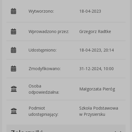
p
Wytworzono:
18-04-2023
D
Wprowadzono przez:
Grzegorz Radtke
Udostępniono:
18-04-2023, 20:14
Zmodyfikowano:
31-12-2024, 10:00
p
Osoba
Małgorzata Pieróg
odpowiedzialna:
Podmiot
Szkoła Podstawowa
O
udostępniający:
w Przysiersku