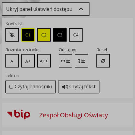
Ukryj panel ułatwień dostępu
Kontrast:
C1
C2
C3
C4
Zmień kontrast na domyślny
Rozmiar czcionki:
Odstępy:
Reset:
A
A+
A++
Zmień odstęp między literami
Zmień interlinię i margines
Przywróć ustawi
Lektor:
Czytaj odnośniki
Czytaj tekst
Zespół Obsługi Oświaty